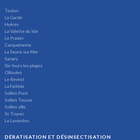
Toulon
La Garde
Hyères
La Valette du Var
Le Pradet
Carqueiranne
La Seyne sur Mer
Sanary
Six-fours les plages
Ollioules
Le Revest
La Farlède
Sollies Pont
Sollies Toucas
Sollies ville
St Tropez
Le Lavandou
DÉRATISATION ET DÉSINSECTISATION