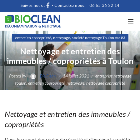
Suivez nous :
- Contactez nous:
06 65 36 22 14
,
,
entretien copropriété
nettoyage
société nettoyage Toulon Var 83
Nettoyage et entretien des
immeubles / copropriétés à Toulon
Posted by
BioClean
14 juillet 2021
entreprise nettoyage
toulon
,
entretien copropriété
,
nettoyage
,
nettoyage copropriété
Nettoyage et entretien des immeubles /
copropriétés
Dans le respect des règles de sécurité et d’hygiène la société